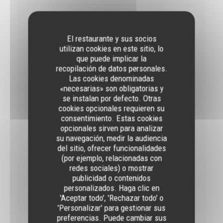
Samedi 15 novembre 2025 : ATELIER D'AUTOMNE
- Velouté de Butternut et crème de Roquefort
El restaurante y sus socios
- Carré d'agneau, jus réduit et potiron en 2 façons.
utilizan cookies en este sitio, lo
60,00 EUR
que puede implicar la
recopilación de datos personales.
Las cookies denominadas
Samedi 13 décembre 2025 : ATELIER BUCHE
«necesarias» son obligatorias y
Bûche Vanille Mandarine.
se instalan por defecto. Otras
60,00 EUR
cookies opcionales requieren su
consentimiento. Estas cookies
opcionales sirven para analizar
Mercredi 17 décembre 2025 : ATELIER BUCHE
su navegación, medir la audiencia
Bûche Vanille Mandarine.
del sitio, ofrecer funcionalidades
(por ejemplo, relacionadas con
60,00 EUR
redes sociales) o mostrar
publicidad o contenidos
Samedi 17 janvier 2026 : ATELIER CHOUX FARCIS
personalizados. Haga clic en
'Aceptar todo', 'Rechazar todo' o
- Chou farci et ses petits légumes
- Choux chantilly
'Personalizar' para gestionar sus
preferencias. Puede cambiar sus
60,00 EUR