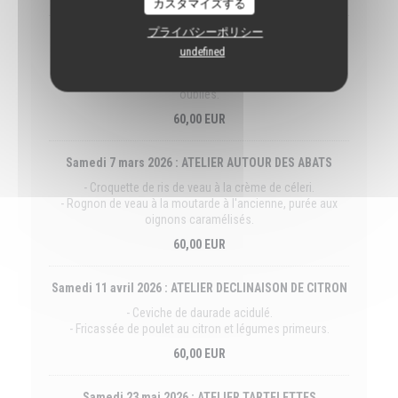
カスタマイズする
プライバシーポリシー
Samedi 7 février 2026 : ATELIER DES LEGUMES OUBLIES
undefined
- Tarte fine de topinambours et magret fumé.
- Côte de veau à la crème de crosnes et étuvé de légumes
oubliés.
60,00 EUR
Samedi 7 mars 2026 : ATELIER AUTOUR DES ABATS
- Croquette de ris de veau à la crème de céleri.
- Rognon de veau à la moutarde à l'ancienne, purée aux
oignons caramélisés.
60,00 EUR
Samedi 11 avril 2026 : ATELIER DECLINAISON DE CITRON
- Ceviche de daurade acidulé.
- Fricassée de poulet au citron et légumes primeurs.
60,00 EUR
Samedi 23 mai 2026 : ATELIER TARTELETTES