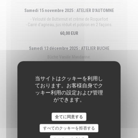
Samedi 15 novembre 2025 : ATELIER D'AUTOMNE
- Velouté de Butternut et crème de Roquefort
- Carré d'agneau, jus réduit et potiron en 2 façons.
60,00 EUR
Samedi 13 décembre 2025 : ATELIER BUCHE
Bûche Vanille Mandarine.
60,00 EUR
当サイトはクッキーを利用し
Mercredi 17 décembre 2025 : ATELIER BUCHE
ております。お客様自身でク
Bûche Vanille Mandarine.
ッキー利用の設定および管理
60,00 EUR
ができます。
Samedi 17 janvier 2026 : ATELIER CHOUX FARCIS
全てに同意する
- Chou farci et ses petits légumes
- Choux chantilly
すべてのクッキーを拒否する
60,00 EUR