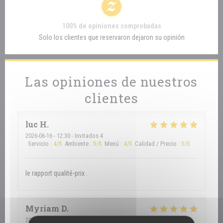
100% de opiniones comprobadas
Solo los clientes que reservaron dejaron su opinión
Las opiniones de nuestros
clientes
luc
H
2026-06-16
- 12:30 - Invitados 4
Servicio
:
4
/5
Ambiente
:
5
/5
Menú
:
4
/5
Calidad / Precio
:
5
/5
le rapport qualité-prix .
Myriam
D
2026-05-29
- 12:30 - Invitados 2