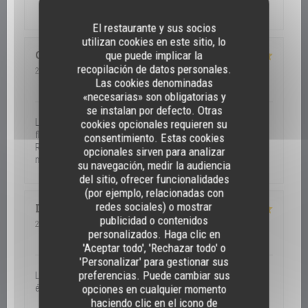
Servicio
:
5
/5
Ambiente
:
5
/5
Menú
:
5
/5
Calidad / Precio
:
5
/5
El restaurante y sus socios
utilizan cookies en este sitio, lo
Claudine
N
que puede implicar la
recopilación de datos personales.
2026-05-28
- 12:30 - Invitados 4
Las cookies denominadas
Servicio
:
5
/5
Ambiente
:
5
/5
Menú
:
5
/5
Calidad / Precio
:
5
/5
«necesarias» son obligatorias y
se instalan por defecto. Otras
La qualité des plats la présentation nappe en tissus table
cookies opcionales requieren su
fleurie et la gentillesse et l attention portée au convives.
consentimiento. Estas cookies
Rapport qualité prix imbattable. Bravo a toute l équipe et
opcionales sirven para analizar
merci
su navegación, medir la audiencia
del sitio, ofrecer funcionalidades
(por ejemplo, relacionadas con
redes sociales) o mostrar
Danielle
H
publicidad o contenidos
2026-05-26
- 12:30 - Invitados 4
personalizados. Haga clic en
Servicio
:
5
/5
Ambiente
:
5
/5
Menú
:
5
/5
Calidad / Precio
:
5
/5
'Aceptar todo', 'Rechazar todo' o
'Personalizar' para gestionar sus
preferencias. Puede cambiar sus
Le menu était conforme à ce qui était prévu, et les plats
opciones en cualquier momento
étaient délicieux .
haciendo clic en el icono de