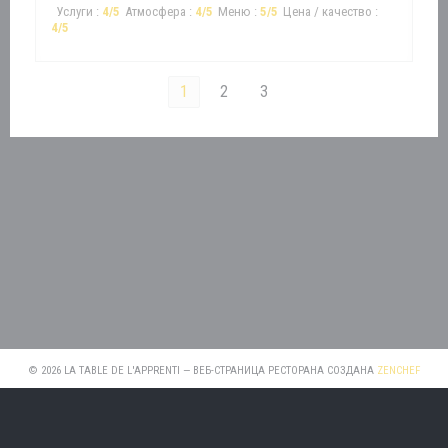
Услуги
:
4
/5
Атмосфера
:
4
/5
Меню
:
5
/5
Цена / качество
:
4
/5
1
2
3
((ОТК
© 2026 LA TABLE DE L'APPRENTI — ВЕБ-СТРАНИЦА РЕСТОРАНА СОЗДАНА
ZENCHEF
((ОТКРЫВАЕТСЯ В 
ПРЕДУПРЕЖДЕНИЕ ОБ ОТКАЗЕ ОТ ОТВЕТСТВЕННОСТИ
((ОТКРЫВАЕТСЯ В НОВОМ ОКНЕ
УСЛОВИЯ ИСПОЛЬЗОВАНИЯ