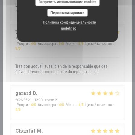
Запретить использование cookies
Le menu était conforme à ce qui était prévu, et les plats
étaient délicieux .
Персонализировать
Политика конфиденциальности
undefined
Touhtouh
D
2026-05-21
- 12:30 - гости 2
Услуги
:
4
/5
Атмосфера
:
5
/5
Меню
:
5
/5
Цена / качество
:
5
/5
Très bon accueil aussi bien de la responsable que des
élèves. Présentation et qualité du repas excellent
gerard
D
2026-05-21
- 12:30 - гости 2
Услуги
:
4
/5
Атмосфера
:
4
/5
Меню
:
4
/5
Цена / качество
:
4
/5
Chantal
M