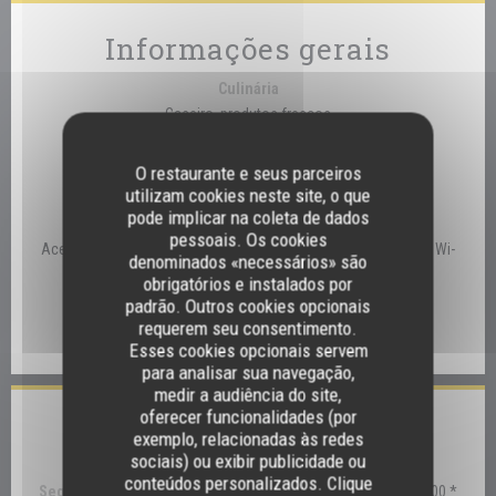
Informações gerais
Culinária
Caseiro, produtos frescos
Tipo de empresa
O restaurante e seus parceiros
Restaurante Tradicional
utilizam cookies neste site, o que
pode implicar na coleta de dados
Serviços
pessoais. Os cookies
Acesso para pessoas com mobilidade reduzida, Privatização, Wi-
denominados «necessários» são
fi
obrigatórios e instalados por
padrão. Outros cookies opcionais
Métodos de pagamento
requerem seu consentimento.
Eurocard/Mastercard, Visa, Cartão Azul
Esses cookies opcionais servem
para analisar sua navegação,
medir a audiência do site,
oferecer funcionalidades (por
Horário de abertura
exemplo, relacionadas às redes
sociais) ou exibir publicidade ou
conteúdos personalizados. Clique
Segunda-feira
12:30 - 14:00 *