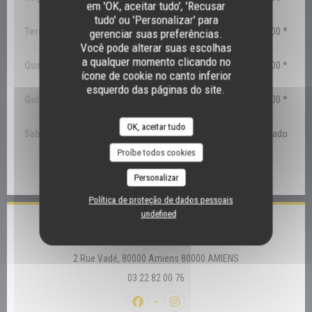
em 'OK, aceitar tudo', 'Recusar
tudo' ou 'Personalizar' para
Terça-feira
12:30 - 14:00 *
gerenciar suas preferências.
Você pode alterar suas escolhas
a qualquer momento clicando no
Quarta-feira
12:30 - 14:00 *
ícone de cookie no canto inferior
esquerdo das páginas do site.
Qui
-
Sex
12:30 - 14:00 *
OK, aceitar tudo
Sab
-
Dom
Fechado
Proíbe todos cookies
* Reservas apenas
Personalizar
Política de proteção de dados pessoais
undefined
Local
((abre numa nova j
2 Rue Vadé, 80000 Amiens 80000 AMIENS
03 22 82 00 76
Facebook ((abre numa nova janela))
Instagram ((abre numa nova jane