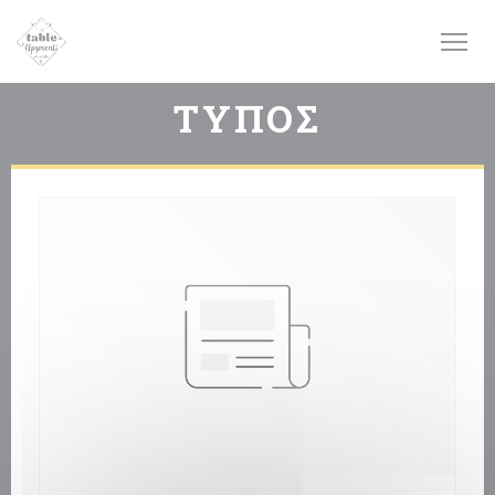
Πίνακας διαχείρισης "Μπισκότων" (Cookies)
ΤΎΠΟΣ