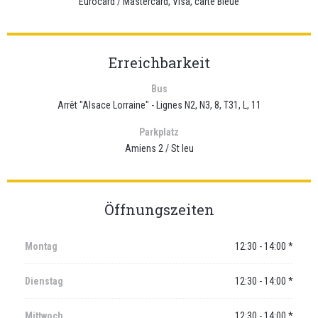
Eurocard / Mastercard, Visa, carte Bleue
Erreichbarkeit
Bus
Arrêt "Alsace Lorraine" - Lignes N2, N3, 8, T31, L, 11
Parkplatz
Amiens 2 / St leu
Öffnungszeiten
Montag
12:30 - 14:00 *
Dienstag
12:30 - 14:00 *
Mittwoch
12:30 - 14:00 *