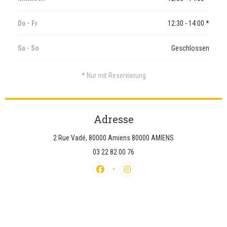
Do
-
Fr
12:30 - 14:00 *
Sa
-
So
Geschlossen
* Nur mit Reservierung
Adresse
((öffnet ein neues 
2 Rue Vadé, 80000 Amiens 80000 AMIENS
03 22 82 00 76
Facebook ((öffnet ein neues Fenster))
Instagram ((öffnet ein neues Fe